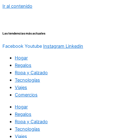
Ir al contenido
Las tendencias más actuales
Facebook
Youtube
Instagram
Linkedin
Hogar
Regalos
Ropa y Calzado
Tecnologías
Viajes
Comercios
Hogar
Regalos
Ropa y Calzado
Tecnologías
Viajes