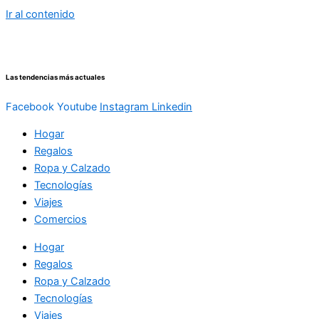
Ir al contenido
Las tendencias más actuales
Facebook
Youtube
Instagram
Linkedin
Hogar
Regalos
Ropa y Calzado
Tecnologías
Viajes
Comercios
Hogar
Regalos
Ropa y Calzado
Tecnologías
Viajes