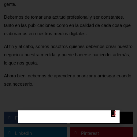
gente.
Debemos de tomar una actitud profesional y ser constantes,
tanto en las publicaciones como en la calidad de cada cosa que
elaboramos en nuestros medios digitales.
Al fin y al cabo, somos nosotros quienes debemos crear nuestro
negocio a nuestra medida, y puede hacerse haciendo, además,
lo que nos gusta.
Ahora bien, debemos de aprender a priorizar y arriesgar cuando
sea necesario.
Facebook
X
LinkedIn
Pinterest