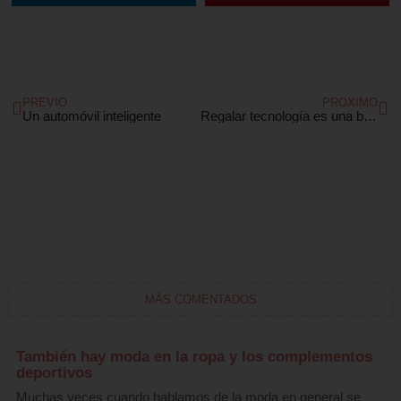
Ant
Si
PREVIO
PROXIMO
Un automóvil inteligente
Regalar tecnología es una buena opción
MÁS COMENTADOS
También hay moda en la ropa y los complementos
deportivos
Muchas veces cuando hablamos de la moda en general se