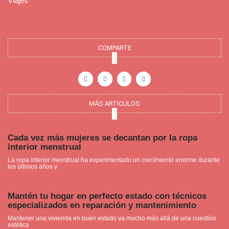
Viajes
COMPARTE
F
I
P
Y
a
n
i
o
c
s
n
u
e
t
t
t
b
a
e
u
o
g
r
b
o
r
e
e
MÁS ARTICULOS
k
a
s
-
m
t
f
Cada vez más mujeres se decantan por la ropa
interior menstrual
La ropa interior menstrual ha experimentado un crecimiento enorme durante
los últimos años y
Mantén tu hogar en perfecto estado con técnicos
especializados en reparación y mantenimiento
Mantener una vivienda en buen estado va mucho más allá de una cuestión
estética