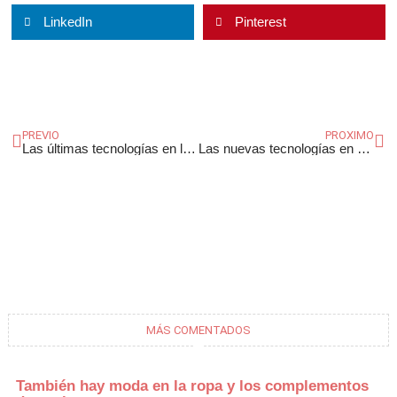
LinkedIn
Pinterest
Ant
Si
PREVIO
PROXIMO
Las últimas tecnologías en las cocinas modulares
Las nuevas tecnologías en el cuidado estético
MÁS COMENTADOS
También hay moda en la ropa y los complementos