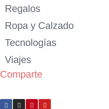
Regalos
Ropa y Calzado
Tecnologías
Viajes
Comparte
F
I
P
Y
a
n
i
o