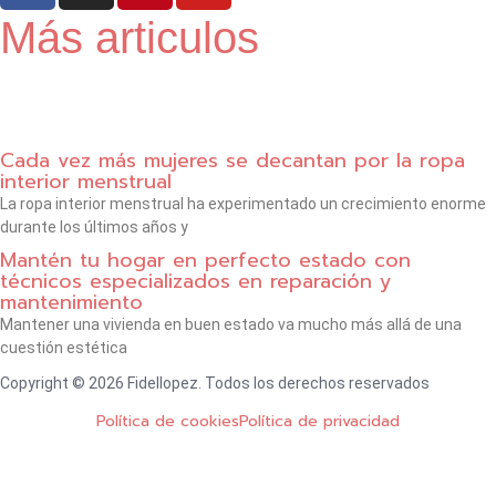
c
s
n
u
Más articulos
e
t
t
t
b
a
e
u
o
g
r
b
o
r
e
e
k
a
s
Cada vez más mujeres se decantan por la ropa
interior menstrual
-
m
t
La ropa interior menstrual ha experimentado un crecimiento enorme
f
durante los últimos años y
Mantén tu hogar en perfecto estado con
técnicos especializados en reparación y
mantenimiento
Mantener una vivienda en buen estado va mucho más allá de una
cuestión estética
Copyright © 2026 Fidellopez. Todos los derechos reservados
Política de cookies
Política de privacidad