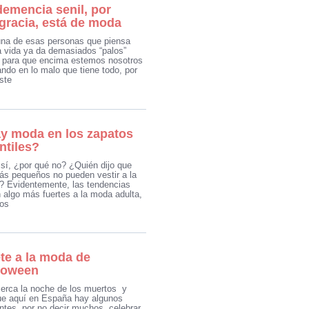
demencia senil, por
gracia, está de moda
na de esas personas que piensa
a vida ya da demasiados “palos”
para que encima estemos nosotros
ndo en lo malo que tiene todo, por
ste
y moda en los zapatos
ntiles?
sí, ¿por qué no? ¿Quién dijo que
ás pequeños no pueden vestir a la
 Evidentemente, las tendencias
n algo más fuertes a la moda adulta,
los
te a la moda de
loween
erca la noche de los muertos y
e aquí en España hay algunos
entes, por no decir muchos, celebrar