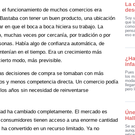
La 
, el funcionamiento de muchos comercios era
des
. Bastaba con tener un buen producto, una ubicación
Soy u
que l
r en que el boca a boca hiciera su trabajo. La
como 
pensa
o, muchas veces por cercanía, por tradición o por
eso e
onas. Había algo de confianza automática, de
antenían en el tiempo. Era un crecimiento más
¿Ha
ierto modo, más previsible.
infa
Pues 
 Las decisiones de compra se tomaban con más
los m
moda?
os y menos competencia directa. Un comercio podía
llega
pero 
 los años sin necesidad de reinventarse
idad ha cambiado completamente. El mercado es
Úne
Hal
 consumidores tienen acceso a una enorme cantidad
Se ac
 ha convertido en un recurso limitado. Ya no
aunqu
retic