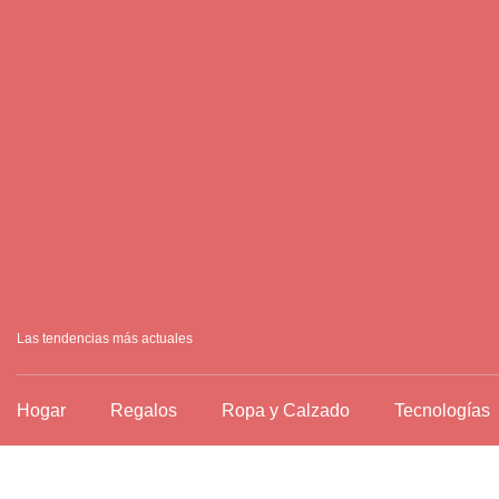
Ir
al
contenido
Las tendencias más actuales
Hogar
Regalos
Ropa y Calzado
Tecnologías