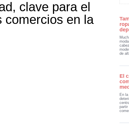
ad, clave para el
s comercios en la
Tam
rop
dep
Mucha
moda 
cabez
model
de al
El 
com
med
En la
deter
centr
parti
come