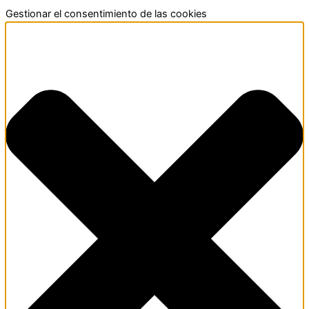
Ir
Funcional
Marketing
Estadísticas
Preferencias
Gestionar el consentimiento de las cookies
al
contenido