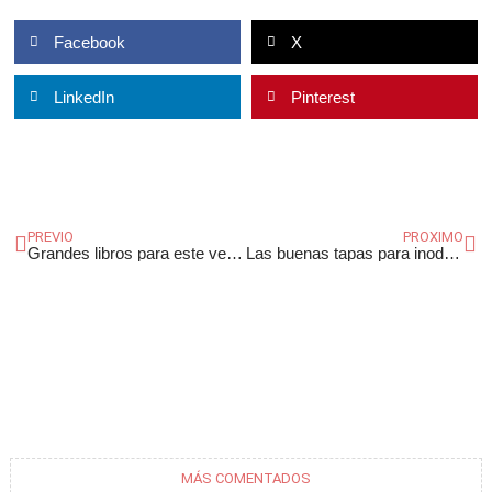
Facebook
X
LinkedIn
Pinterest
Ant
Si
PREVIO
PROXIMO
Grandes libros para este verano
Las buenas tapas para inodoros son tendencia
MÁS COMENTADOS