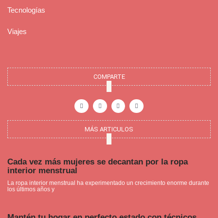
Tecnologías
Viajes
COMPARTE
F
I
P
Y
a
n
i
o
c
s
n
u
e
t
t
t
b
a
e
u
o
g
r
b
o
r
e
e
MÁS ARTICULOS
k
a
s
-
m
t
f
Cada vez más mujeres se decantan por la ropa
interior menstrual
La ropa interior menstrual ha experimentado un crecimiento enorme durante
los últimos años y
Mantén tu hogar en perfecto estado con técnicos