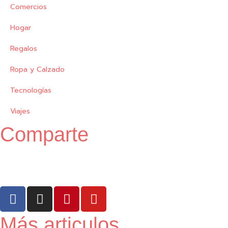
Comercios
Hogar
Regalos
Ropa y Calzado
Tecnologías
Viajes
Comparte
F
I
P
Y
a
n
i
o
c
s
n
u
Más articulos