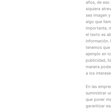
años, de eso
siquiera atre
sea imagen y
algo que lla
importante, m
el texto es a
información. 
tenemos que 
ejemplo en lo
publicidad, l
manera poder
a los interes
En las empre
suministrar u
que poner man
garantizar es