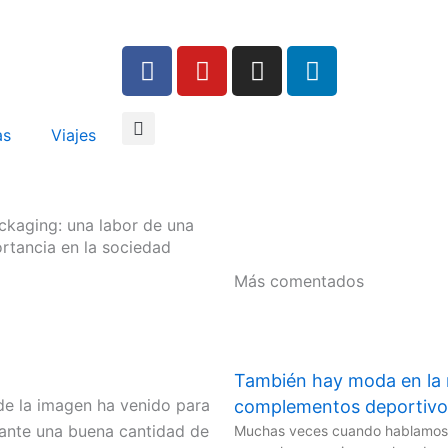
F
Y
I
L
a
o
n
i
c
u
s
n
e
t
t
k
as
Viajes
b
u
a
e
o
b
g
d
o
e
r
i
ckaging: una labor de una
k
a
n
rtancia en la sociedad
m
Más comentados
También hay moda en la 
de la imagen ha venido para
complementos deportivo
ante una buena cantidad de
Muchas veces cuando hablamos