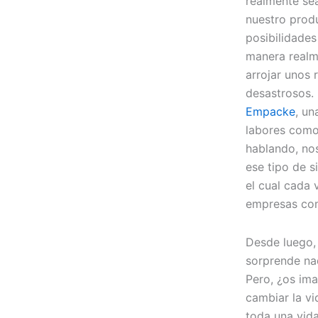
realmente sea
nuestro produ
posibilidade
manera realm
arrojar unos 
desastrosos.
Empacke
, un
labores como
hablando, no
ese tipo de s
el cual cada
empresas conf
Desde luego,
sorprende nad
Pero, ¿os im
cambiar la vi
toda una vid