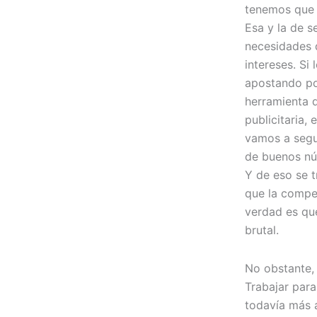
tenemos que 
Esa y la de s
necesidades 
intereses. S
apostando po
herramienta 
publicitaria,
vamos a segu
de buenos nú
Y de eso se 
que la compet
verdad es que
brutal.
No obstante,
Trabajar par
todavía más a