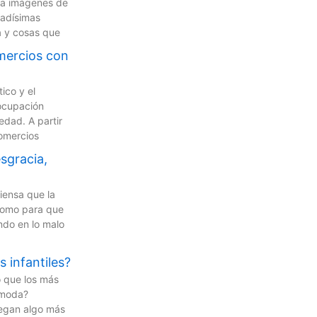
za imágenes de
gadísimas
a y cosas que
mercios con
ico y el
ocupación
edad. A partir
omercios
sgracia,
iensa que la
como para que
do en lo malo
 infantiles?
o que los más
 moda?
legan algo más