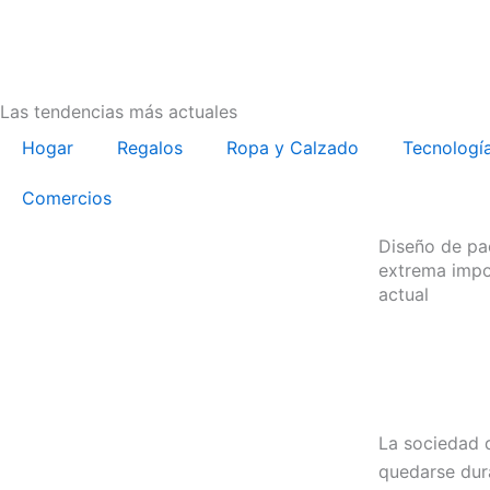
Ir
al
contenido
Las tendencias más actuales
Hogar
Regalos
Ropa y Calzado
Tecnologí
Comercios
Diseño de pa
extrema impo
actual
La sociedad 
quedarse dur