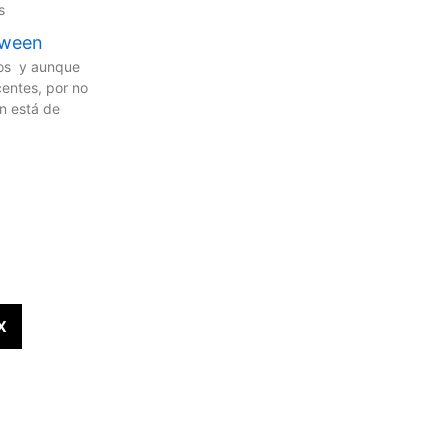
s
oween
tos y aunque
centes, por no
n está de
X