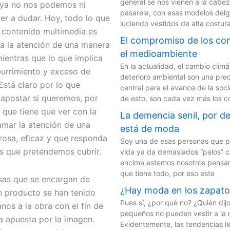
general se nos vienen a la cabe
 ya no nos podemos ni
pasarela, con esas modelos del
ver a dudar. Hoy, todo lo que
luciendo vestidos de alta costur
 contenido multimedia es
El compromiso de los co
ma la atención de una manera
el medioambiente
ientras que lo que implica
En la actualidad, el cambio climát
burrimiento y exceso de
deterioro ambiental son una pre
Está claro por lo que
central para el avance de la soci
apostar si queremos, por
de esto, son cada vez más los c
 que tiene que ver con la
La demencia senil, por de
lamar la atención de una
está de moda
osa, eficaz y que responda
Soy una de esas personas que p
es que pretendemos cubrir.
vida ya da demasiados “palos” 
encima estemos nosotros pensan
que tiene todo, por eso este
sas que se encargan de
¿Hay moda en los zapatos
n producto se han tenido
Pues sí, ¿por qué no? ¿Quién dij
os a la obra con el fin de
pequeños no pueden vestir a la
a apuesta por la imagen.
Evidentemente, las tendencias l