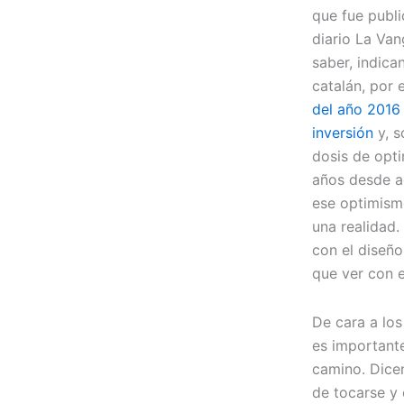
que fue publi
diario La Van
saber, indic
catalán, por 
del año 2016
inversión
y, s
dosis de opt
años desde a
ese optimism
una realidad.
con el diseñ
que ver con e
De cara a los
es important
camino. Dice
de tocarse y 