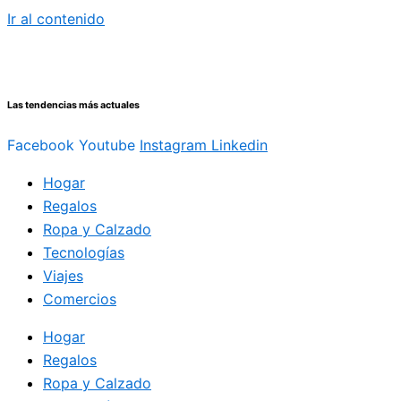
Ir al contenido
Las tendencias más actuales
Facebook
Youtube
Instagram
Linkedin
Hogar
Regalos
Ropa y Calzado
Tecnologías
Viajes
Comercios
Hogar
Regalos
Ropa y Calzado