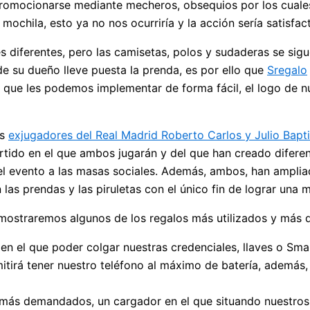
 promocionarse mediante mecheros, obsequios por los cual
chila, esto ya no nos ocurriría y la acción sería satisfact
es diferentes, pero las camisetas, polos y sudaderas se si
de su dueño lleve puesta la prenda, es por ello que
Sregalo
s que les podemos implementar de forma fácil, el logo de n
os
exjugadores del Real Madrid Roberto Carlos y Julio Bapti
artido en el que ambos jugarán y del que han creado difer
el evento a las masas sociales. Además, ambos, han ampl
as prendas y las piruletas con el único fin de lograr una m
mostraremos algunos de los regalos más utilizados y más 
n el que poder colgar nuestras credenciales, llaves o Smar
itirá tener nuestro teléfono al máximo de batería, además
 más demandados, un cargador en el que situando nuestros 