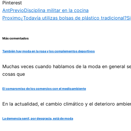
Pinterest
Ant
Previo
Disciplina militar en la cocina
Proximo
¿Todavía utilizas bolsas de plástico tradicional?
S
Más comentados
También hay moda en la ropa y los complementos deportivos
Muchas veces cuando hablamos de la moda en general se n
cosas que
El compromiso de los comercios con el medioambiente
En la actualidad, el cambio climático y el deterioro ambi
La demencia senil, por desgracia, está de moda