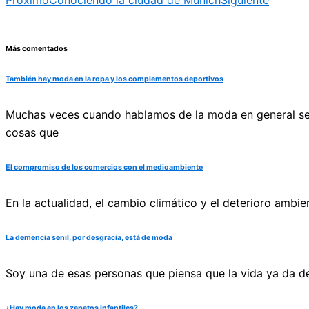
Proximo
Conociendo la ciudad de Múnich
Siguiente
Más comentados
También hay moda en la ropa y los complementos deportivos
Muchas veces cuando hablamos de la moda en general se n
cosas que
El compromiso de los comercios con el medioambiente
En la actualidad, el cambio climático y el deterioro ambi
La demencia senil, por desgracia, está de moda
Soy una de esas personas que piensa que la vida ya da 
¿Hay moda en los zapatos infantiles?