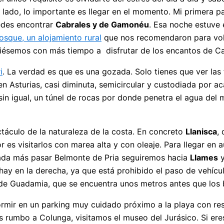
lado, lo importante es llegar en el momento. Mi primera p
uedes encontrar
Cabrales y de Gamonéu
. Esa noche estuve 
osque, un alojamiento rural
que nos recomendaron para volv
viésemos con más tiempo a disfrutar de los encantos de Ca
i
. La verdad es que es una gozada. Solo tienes que ver la
en Asturias, casi diminuta, semicircular y custodiada por a
n igual, un túnel de rocas por donde penetra el agua del m
táculo de la naturaleza de la costa. En concreto
Llanisca
,
r es visitarlos con marea alta y con oleaje. Para llegar en 
ada más pasar Belmonte de Pria seguiremos hacia
Llames
y
hay en la derecha, ya que está prohibido el paso de vehíc
 de Guadamia, que se encuentra unos metros antes que los 
ir en un parking muy cuidado próximo a la playa con resta
umbo a Colunga, visitamos el museo del Jurásico. Si eres