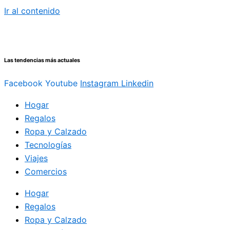
Ir al contenido
Las tendencias más actuales
Facebook
Youtube
Instagram
Linkedin
Hogar
Regalos
Ropa y Calzado
Tecnologías
Viajes
Comercios
Hogar
Regalos
Ropa y Calzado