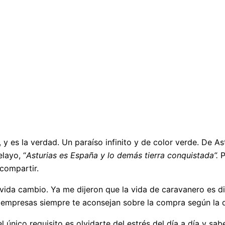
y es la verdad. Un paraíso infinito y de color verde. De As
layo, “
Asturias es España y lo demás tierra conquistada”.
P
compartir.
vida cambio. Ya me dijeron que la vida de caravanero es di
 empresas siempre te aconsejan sobre la compra según la d
 único requisito es olvidarte del estrés del día a día y sabe