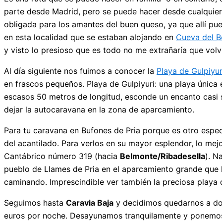
parte desde Madrid, pero se puede hacer desde cualquier 
obligada para los amantes del buen queso, ya que allí p
en esta localidad que se estaban alojando en
Cueva del B
y visto lo presioso que es todo no me extrañaría que vol
Al día siguiente nos fuimos a conocer la
Playa de Gulpiyur
en frascos pequeños. Playa de Gulpiyuri: una playa única 
escasos 50 metros de longitud, esconde un encanto casi si
dejar la autocaravana en la zona de aparcamiento.
Para tu caravana en Bufones de Pria porque es otro espec
del acantilado. Para verlos en su mayor esplendor, lo mejo
Cantábrico número 319 (hacia
Belmonte/Ribadesella
). N
pueblo de Llames de Pria en el aparcamiento grande que 
caminando. Imprescindible ver también la preciosa playa
Seguimos hasta
Caravia Baja
y decidimos quedarnos a dorm
euros por noche. Desayunamos tranquilamente y ponemos r