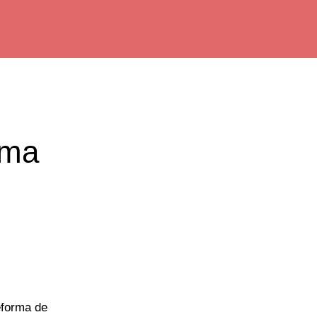
rma
eforma de