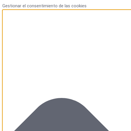
Ir
Funcional
Marketing
Estadísticas
Preferencias
Gestionar el consentimiento de las cookies
al
contenido