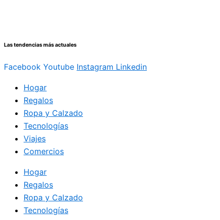
Ir
al
contenido
Las tendencias más actuales
Facebook
Youtube
Instagram
Linkedin
Hogar
Regalos
Ropa y Calzado
Tecnologías
Viajes
Comercios
Hogar
Regalos
Ropa y Calzado
Tecnologías