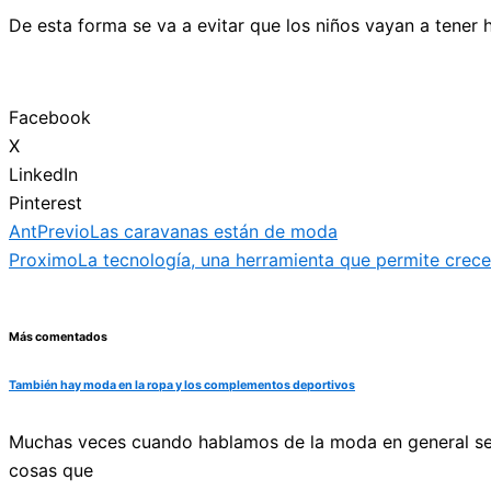
De esta forma se va a evitar que los niños vayan a tene
Facebook
X
LinkedIn
Pinterest
Ant
Previo
Las caravanas están de moda
Proximo
La tecnología, una herramienta que permite crece
Más comentados
También hay moda en la ropa y los complementos deportivos
Muchas veces cuando hablamos de la moda en general se n
cosas que