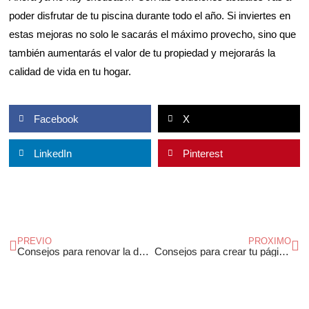
poder disfrutar de tu piscina durante todo el año. Si inviertes en
estas mejoras no solo le sacarás el máximo provecho, sino que
también aumentarás el valor de tu propiedad y mejorarás la
calidad de vida en tu hogar.
Facebook
X
LinkedIn
Pinterest
Ant
Si
PREVIO
PROXIMO
Consejos para renovar la decoración del dormitorio
Consejos para crear tu página web y que sea un éxito