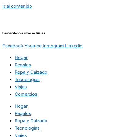
Ir al contenido
Las tendencias más actuales
Facebook
Youtube
Instagram
Linkedin
Hogar
Regalos
Ropa y Calzado
Tecnologías
Viajes
Comercios
Hogar
Regalos
Ropa y Calzado
Tecnologías
Viajes