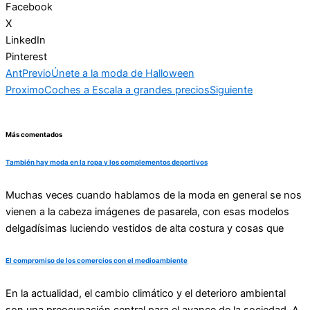
Facebook
X
LinkedIn
Pinterest
Ant
Previo
Únete a la moda de Halloween
Proximo
Coches a Escala a grandes precios
Siguiente
Más comentados
También hay moda en la ropa y los complementos deportivos
Muchas veces cuando hablamos de la moda en general se nos
vienen a la cabeza imágenes de pasarela, con esas modelos
delgadísimas luciendo vestidos de alta costura y cosas que
El compromiso de los comercios con el medioambiente
En la actualidad, el cambio climático y el deterioro ambiental
son una preocupación central para el avance de la sociedad. A