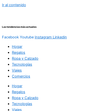
Ir al contenido
Las tendencias más actuales
Facebook
Youtube
Instagram
Linkedin
Hogar
Regalos
Ropa y Calzado
Tecnologías
Viajes
Comercios
Hogar
Regalos
Ropa y Calzado
Tecnologías
Viajes