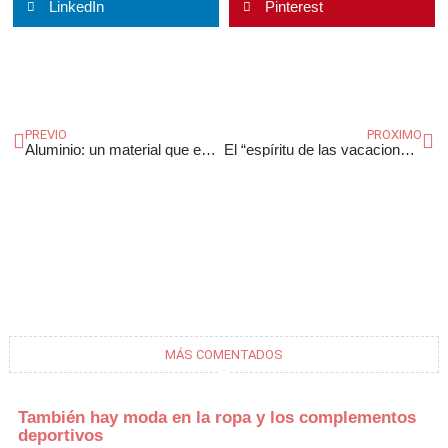
LinkedIn
Pinterest
Ant
Si
PREVIO
PROXIMO
Aluminio: un material que es tendencia en la construcción actual
El “espíritu de las vacaciones locas”
MÁS COMENTADOS
También hay moda en la ropa y los complementos
deportivos