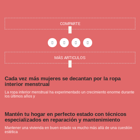
COMPARTE
F
I
P
Y
a
n
i
o
c
s
n
u
e
t
t
t
b
a
e
u
o
g
r
b
o
r
e
e
MÁS ARTICULOS
k
a
s
-
m
t
f
Cada vez más mujeres se decantan por la ropa
interior menstrual
La ropa interior menstrual ha experimentado un crecimiento enorme durante
los últimos años y
Mantén tu hogar en perfecto estado con técnicos
especializados en reparación y mantenimiento
Mantener una vivienda en buen estado va mucho más allá de una cuestión
estética