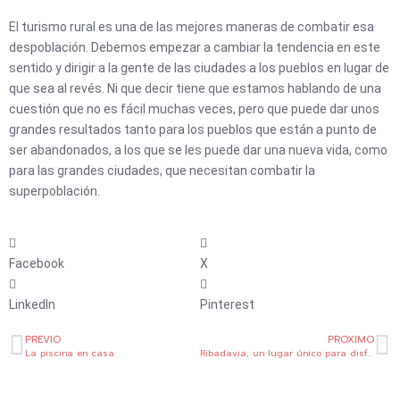
El turismo rural es una de las mejores maneras de combatir esa
despoblación. Debemos empezar a cambiar la tendencia en este
sentido y dirigir a la gente de las ciudades a los pueblos en lugar de
que sea al revés. Ni que decir tiene que estamos hablando de una
cuestión que no es fácil muchas veces, pero que puede dar unos
grandes resultados tanto para los pueblos que están a punto de
ser abandonados, a los que se les puede dar una nueva vida, como
para las grandes ciudades, que necesitan combatir la
superpoblación.
Facebook
X
LinkedIn
Pinterest
Ant
Si
PREVIO
PROXIMO
La piscina en casa
Ribadavia, un lugar único para disfrutar de la historia y del Ribeiro