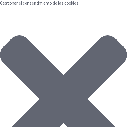
Ir
Funcional
Marketing
Estadísticas
Preferencias
Gestionar el consentimiento de las cookies
al
contenido