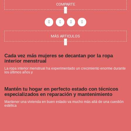
COMPARTE
F
I
P
Y
a
n
i
o
c
s
n
u
e
t
t
t
b
a
e
u
o
g
r
b
o
r
e
e
MÁS ARTICULOS
k
a
s
-
m
t
f
Cada vez más mujeres se decantan por la ropa
interior menstrual
La ropa interior menstrual ha experimentado un crecimiento enorme durante
los últimos años y
Mantén tu hogar en perfecto estado con técnicos
especializados en reparación y mantenimiento
Mantener una vivienda en buen estado va mucho más allá de una cuestión
estética