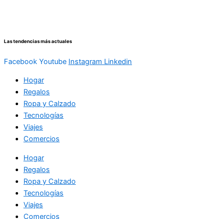
Ir
al
contenido
Las tendencias más actuales
Facebook
Youtube
Instagram
Linkedin
Hogar
Regalos
Ropa y Calzado
Tecnologías
Viajes
Comercios
Hogar
Regalos
Ropa y Calzado
Tecnologías
Viajes
Comercios