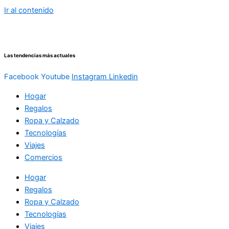
Ir al contenido
Las tendencias más actuales
Facebook
Youtube
Instagram
Linkedin
Hogar
Regalos
Ropa y Calzado
Tecnologías
Viajes
Comercios
Hogar
Regalos
Ropa y Calzado
Tecnologías
Viajes