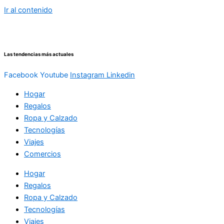
Ir al contenido
Las tendencias más actuales
Facebook
Youtube
Instagram
Linkedin
Hogar
Regalos
Ropa y Calzado
Tecnologías
Viajes
Comercios
Hogar
Regalos
Ropa y Calzado
Tecnologías
Viajes