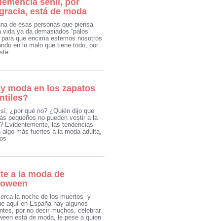
demencia senil, por
gracia, está de moda
na de esas personas que piensa
a vida ya da demasiados “palos”
para que encima estemos nosotros
ndo en lo malo que tiene todo, por
ste
y moda en los zapatos
ntiles?
sí, ¿por qué no? ¿Quién dijo que
ás pequeños no pueden vestir a la
 Evidentemente, las tendencias
n algo más fuertes a la moda adulta,
los
te a la moda de
loween
erca la noche de los muertos y
e aquí en España hay algunos
entes, por no decir muchos, celebrar
ween está de moda, le pese a quien