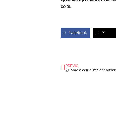
color.
Facebook
X
Ant
PREVIO