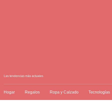
Ir
al
contenido
Las tendencias más actuales
Hogar
Regalos
Ropa y Calzado
Tecnologías