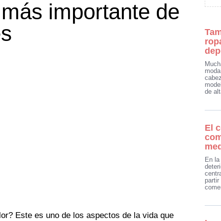
s más importante de
es
Tam
rop
dep
Mucha
moda 
cabez
model
de al
El 
com
med
En la
deter
centr
parti
come
lor? Este es uno de los aspectos de la vida que