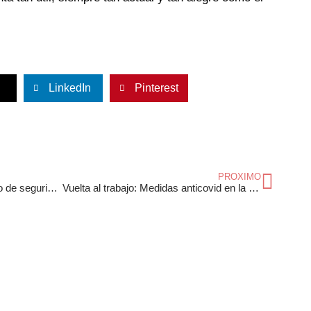
LinkedIn
Pinterest
Sigu
PROXIMO
¿Cómo elegir el mejor calzado de seguridad para nuestro trabajo?
Vuelta al trabajo: Medidas anticovid en la oficina