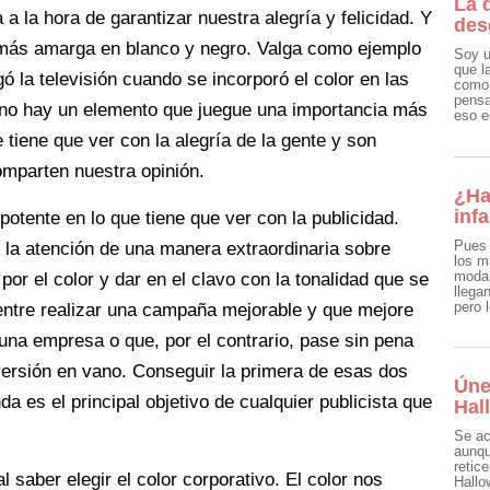
La 
a la hora de garantizar nuestra alegría y felicidad. Y
des
 más amarga en blanco y negro. Valga como ejemplo
Soy u
que l
ó la televisión cuando se incorporó el color en las
como 
pensa
 no hay un elemento que juegue una importancia más
eso e
 tiene que ver con la alegría de la gente y son
mparten nuestra opinión.
¿Ha
infa
potente en lo que tiene que ver con la publicidad.
Pues 
 la atención de una manera extraordinaria sobre
los m
moda?
por el color y dar en el clavo con la tonalidad que se
llega
pero 
 entre realizar una campaña mejorable y que mejore
una empresa o que, por el contrario, pase sin pena
nversión en vano. Conseguir la primera de esas dos
Úne
da es el principal objetivo de cualquier publicista que
Hal
Se ac
aunqu
retic
al saber elegir el color corporativo. El color nos
Hallo