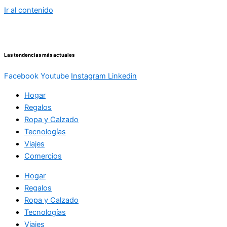
Ir al contenido
Las tendencias más actuales
Facebook
Youtube
Instagram
Linkedin
Hogar
Regalos
Ropa y Calzado
Tecnologías
Viajes
Comercios
Hogar
Regalos
Ropa y Calzado
Tecnologías
Viajes