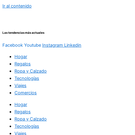
Ir al contenido
Las tendencias más actuales
Facebook
Youtube
Instagram
Linkedin
Hogar
Regalos
Ropa y Calzado
Tecnologías
Viajes
Comercios
Hogar
Regalos
Ropa y Calzado
Tecnologías
Viajes