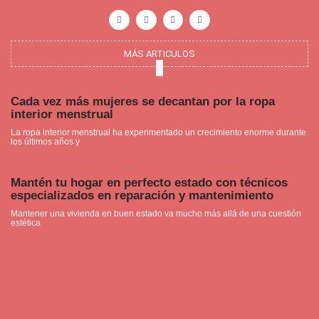
F
I
P
Y
a
n
i
o
c
s
n
u
e
t
t
t
b
a
e
u
o
g
r
b
o
r
e
e
MÁS ARTICULOS
k
a
s
-
m
t
f
Cada vez más mujeres se decantan por la ropa
interior menstrual
La ropa interior menstrual ha experimentado un crecimiento enorme durante
los últimos años y
Mantén tu hogar en perfecto estado con técnicos
especializados en reparación y mantenimiento
Mantener una vivienda en buen estado va mucho más allá de una cuestión
estética