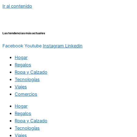
Ir al contenido
Las tendencias más actuales
Facebook
Youtube
Instagram
Linkedin
Hogar
Regalos
Ropa y Calzado
Tecnologías
Viajes
Comercios
Hogar
Regalos
Ropa y Calzado
Tecnologías
Viajes