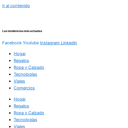
Ir al contenido
Las tendencias más actuales
Facebook
Youtube
Instagram
Linkedin
Hogar
Regalos
Ropa y Calzado
Tecnologías
Viajes
Comercios
Hogar
Regalos
Ropa y Calzado
Tecnologías
Viajes