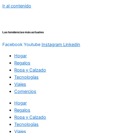
Ir al contenido
Las tendencias más actuales
Facebook
Youtube
Instagram
Linkedin
Hogar
Regalos
Ropa y Calzado
Tecnologías
Viajes
Comercios
Hogar
Regalos
Ropa y Calzado
Tecnologías
Viajes