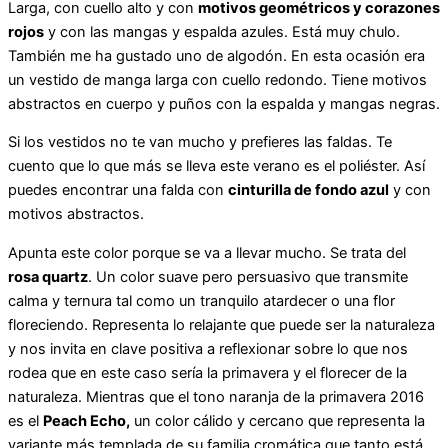
Larga, con cuello alto y con
motivos geométricos y corazones
rojos
y con las mangas y espalda azules. Está muy chulo.
También me ha gustado uno de algodón. En esta ocasión era
un vestido de manga larga con cuello redondo. Tiene motivos
abstractos en cuerpo y puños con la espalda y mangas negras.
Si los vestidos no te van mucho y prefieres las faldas. Te
cuento que lo que más se lleva este verano es el poliéster. Así
puedes encontrar una falda con
cinturilla de fondo azul
y con
motivos abstractos.
Apunta este color porque se va a llevar mucho. Se trata del
rosa quartz
. Un color suave pero persuasivo que transmite
calma y ternura tal como un tranquilo atardecer o una flor
floreciendo. Representa lo relajante que puede ser la naturaleza
y nos invita en clave positiva a reflexionar sobre lo que nos
rodea que en este caso sería la primavera y el florecer de la
naturaleza. Mientras que el tono naranja de la primavera 2016
es el
Peach Echo,
un color cálido y cercano que representa la
variante más templada de su familia cromática que tanto está