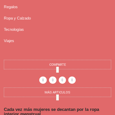
Regalos
Ropa y Calzado
Tecnologías
Viajes
COMPARTE
F
I
P
Y
a
n
i
o
c
s
n
u
e
t
t
t
b
a
e
u
o
g
r
b
o
r
e
e
MÁS ARTICULOS
k
a
s
-
m
t
f
Cada vez más mujeres se decantan por la ropa
interior menstrual