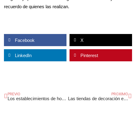
recuerdo de quienes las realizan.
Facebook
X
LinkedIn
Pinterest
Ant
Si
PREVIO
PROXIMO
Los establecimientos de hostelería, unos comercios con normativas y elementos específicos
Las tiendas de decoración están de moda.