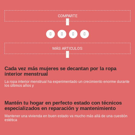
COMPARTE
F
I
P
Y
a
n
i
o
c
s
n
u
e
t
t
t
b
a
e
u
o
g
r
b
o
r
e
e
MÁS ARTICULOS
k
a
s
-
m
t
f
Cada vez más mujeres se decantan por la ropa
interior menstrual
La ropa interior menstrual ha experimentado un crecimiento enorme durante
los últimos años y
Mantén tu hogar en perfecto estado con técnicos
especializados en reparación y mantenimiento
Mantener una vivienda en buen estado va mucho más allá de una cuestión
estética