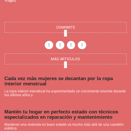
Viajes
COMPARTE
F
I
P
Y
a
n
i
o
c
s
n
u
e
t
t
t
b
a
e
u
o
g
r
b
o
r
e
e
MÁS ARTICULOS
k
a
s
-
m
t
f
Cada vez más mujeres se decantan por la ropa
interior menstrual
La ropa interior menstrual ha experimentado un crecimiento enorme durante
los últimos años y
Mantén tu hogar en perfecto estado con técnicos
especializados en reparación y mantenimiento
Mantener una vivienda en buen estado va mucho más allá de una cuestión
estética