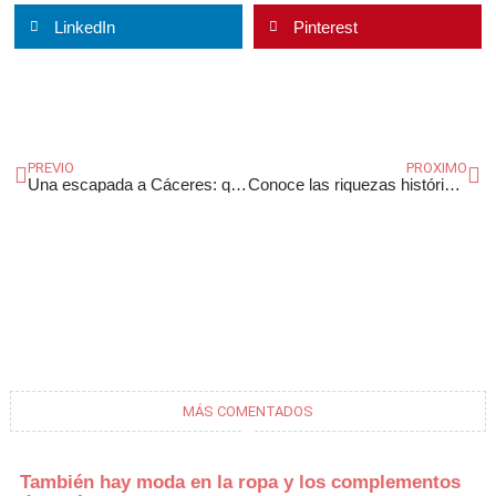
LinkedIn
Pinterest
Ant
Si
PREVIO
PROXIMO
Una escapada a Cáceres: que ver y hacer
Conoce las riquezas históricas y culturales de Extremadura
MÁS COMENTADOS
También hay moda en la ropa y los complementos