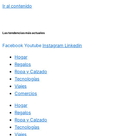
Ir al contenido
Las tendencias más actuales
Facebook
Youtube
Instagram
Linkedin
Hogar
Regalos
Ropa y Calzado
Tecnologías
Viajes
Comercios
Hogar
Regalos
Ropa y Calzado
Tecnologías
Viajes