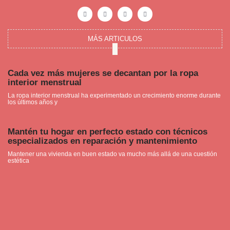
F
I
P
Y
a
n
i
o
c
s
n
u
e
t
t
t
b
a
e
u
o
g
r
b
o
r
e
e
MÁS ARTICULOS
k
a
s
-
m
t
f
Cada vez más mujeres se decantan por la ropa
interior menstrual
La ropa interior menstrual ha experimentado un crecimiento enorme durante
los últimos años y
Mantén tu hogar en perfecto estado con técnicos
especializados en reparación y mantenimiento
Mantener una vivienda en buen estado va mucho más allá de una cuestión
estética