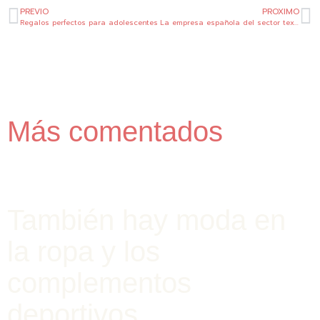
Ant
Si
PREVIO
PROXIMO
Regalos perfectos para adolescentes
La empresa española del sector textil y sus buenas prácticas
Más comentados
También hay moda en
la ropa y los
complementos
deportivos